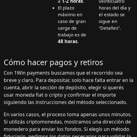
a
1-2 horas
.
veinticuatro
El plazo
horas del día y
máximo en
el estado se
caso de gran
sigue en
carga de
“Detalles”.
trabajo es de
48 horas
.
Cómo hacer pagos y retiros
Con 1Win payments buscamos que el recorrido sea
breve y claro. Para depositar, solo hace falta entrar en la
cuenta, abrir la sección de depósito, elegir si querés
usar moneda fiat o cripto y confirmar el importe
siguiendo las instrucciones del método seleccionado.
En varios casos, el proceso toma apenas unos minutos.
Si utilizás criptomonedas, mostramos una dirección de
monedero para enviar los fondos. Si elegís un método
fiduciario, pedimos los datos necesarios para validar la