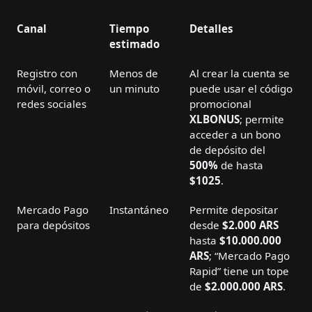
Canal
Tiempo
Detalles
estimado
Registro con
Menos de
Al crear la cuenta se
móvil, correo o
un minuto
puede usar el código
redes sociales
promocional
XLBONUS
; permite
acceder a un bono
de depósito del
500%
de hasta
$1025
.
Mercado Pago
Instantáneo
Permite depositar
para depósitos
desde
$2.000 ARS
hasta
$10.000.000
ARS
; “Mercado Pago
Rapid” tiene un tope
de
$2.000.000 ARS
.