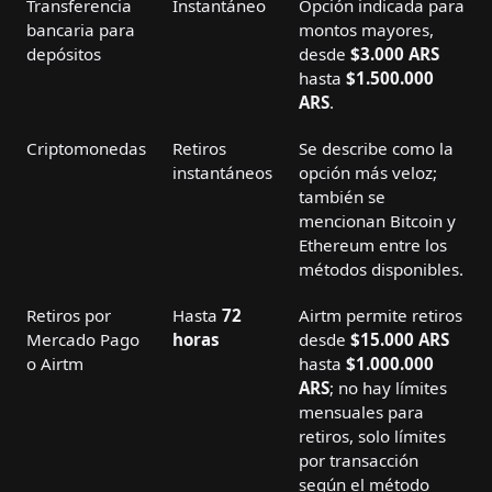
Transferencia
Instantáneo
Opción indicada para
bancaria para
montos mayores,
depósitos
desde
$3.000 ARS
hasta
$1.500.000
ARS
.
Criptomonedas
Retiros
Se describe como la
instantáneos
opción más veloz;
también se
mencionan Bitcoin y
Ethereum entre los
métodos disponibles.
Retiros por
Hasta
72
Airtm permite retiros
Mercado Pago
horas
desde
$15.000 ARS
o Airtm
hasta
$1.000.000
ARS
; no hay límites
mensuales para
retiros, solo límites
por transacción
según el método