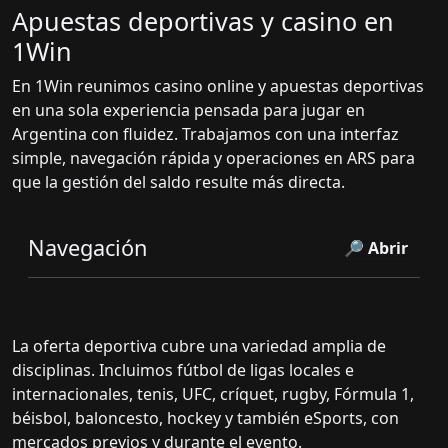
Apuestas deportivas y casino en
1Win
En 1Win reunimos casino online y apuestas deportivas
en una sola experiencia pensada para jugar en
Argentina con fluidez. Trabajamos con una interfaz
simple, navegación rápida y operaciones en ARS para
que la gestión del saldo resulte más directa.
Navegación
🔎 Abrir
La oferta deportiva cubre una variedad amplia de
disciplinas. Incluimos fútbol de ligas locales e
internacionales, tenis, UFC, críquet, rugby, Fórmula 1,
béisbol, baloncesto, hockey y también eSports, con
mercados previos y durante el evento.