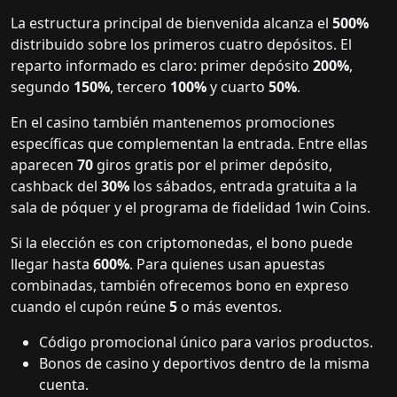
La estructura principal de bienvenida alcanza el
500%
distribuido sobre los primeros cuatro depósitos. El
reparto informado es claro: primer depósito
200%
,
segundo
150%
, tercero
100%
y cuarto
50%
.
En el casino también mantenemos promociones
específicas que complementan la entrada. Entre ellas
aparecen
70
giros gratis por el primer depósito,
cashback del
30%
los sábados, entrada gratuita a la
sala de póquer y el programa de fidelidad 1win Coins.
Si la elección es con criptomonedas, el bono puede
llegar hasta
600%
. Para quienes usan apuestas
combinadas, también ofrecemos bono en expreso
cuando el cupón reúne
5
o más eventos.
Código promocional único para varios productos.
Bonos de casino y deportivos dentro de la misma
cuenta.