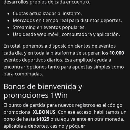
desarrollos propios de cada encuentro.
Cuotas actualizadas al instante.
Mercados en tiempo real para distintos deportes.
Streaming en eventos populares.
Uso desde web móvil, computadora y aplicación.
En total, ponemos a disposición cientos de eventos
cada día, y en toda la plataforma se superan los
10.000
eventos deportivos diarios. Esa amplitud ayuda a
encontrar opciones tanto para apuestas simples como
para combinadas.
Bonos de bienvenida y
promociones 1Win
El punto de partida para nuevos registros es el código
promocional
XLBONUS
. Con ese acceso, habilitamos un
bono de hasta
$1025
o su equivalente en otra moneda,
aplicable a deportes, casino y póquer.